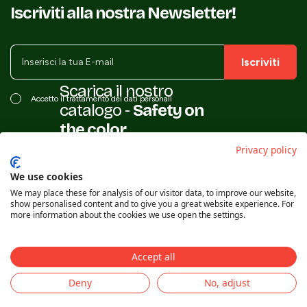
Iscriviti alla nostra Newsletter!
Iscriviti
Scarica il nostro
Accetto il trattamento dei dati personali
catalogo -
Safety on
the color
Privacy policy
We use cookies
We may place these for analysis of our visitor data, to improve our website,
show personalised content and to give you a great website experience. For
more information about the cookies we use open the settings.
Accept all
Italian Garden Srl © 2025 | Via Alessandrini, 18 - 52010 Soci (AR) | P.IVA
Deny
No, adjust
01503250514 | Numero REA AR - 109568 | CS 45.600,00
Privacy Policy
Credits:
x-brain.it