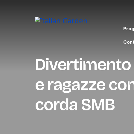
Prog
Cont
Divertimento 
e ragazze con 
corda SMB