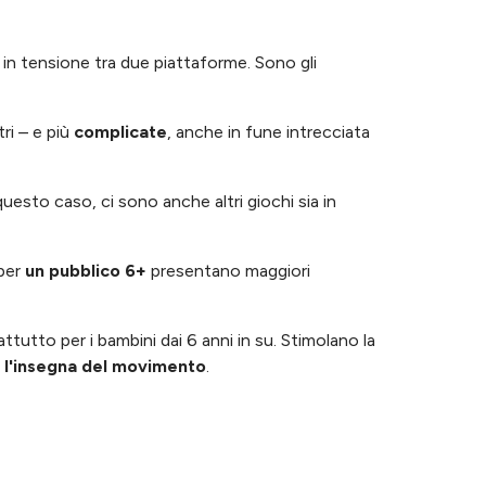
in tensione tra due piattaforme. Sono gli
ri – e più
complicate
, anche in fune intrecciata
 questo caso, ci sono anche altri giochi sia in
 per
un pubblico 6+
presentano maggiori
ttutto per i bambini dai 6 anni in su. Stimolano la
e l'insegna del movimento
.