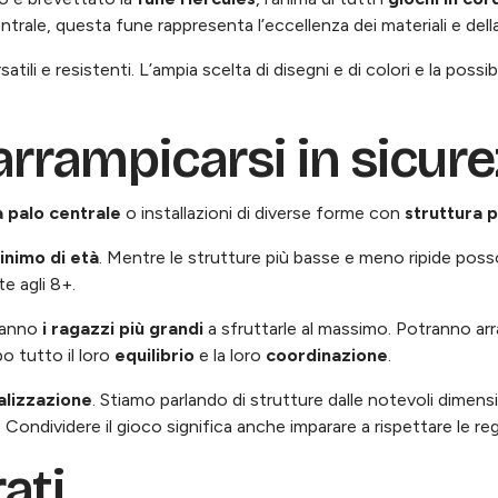
ntrale, questa fune rappresenta l’eccellenza dei materiali e dell
tili e resistenti. L’ampia scelta di disegni e di colori e la possibi
 arrampicarsi in sicur
a palo centrale
o installazioni di diverse forme con
struttura 
inimo di età
. Mentre le strutture più basse e meno ripide poss
te agli 8+.
aranno
i ragazzi più grandi
a sfruttarle al massimo. Potranno ar
o tutto il loro
equilibrio
e la loro
coordinazione
.
alizzazione
. Stiamo parlando di strutture dalle notevoli dimens
ondividere il gioco significa anche imparare a rispettare le reg
ati