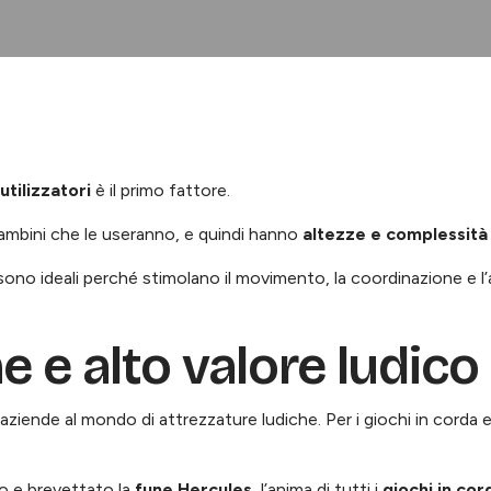
 utilizzatori
è il primo fattore.
mbini che le useranno, e quindi hanno
altezze e complessità
ono ideali perché stimolano il movimento, la coordinazione e l’ag
 e alto valore ludico
aziende al mondo di attrezzature ludiche. Per i giochi in corda e 
to e brevettato la
fune Hercules
, l’anima di tutti i
giochi in cor