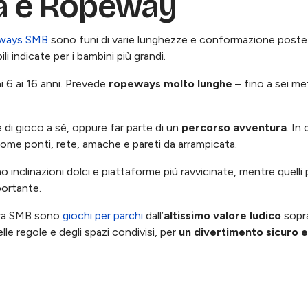
ra e Ropeway
ways SMB
sono funi di varie lunghezze e conformazione poste 
 indicate per i bambini più grandi.
i 6 ai 16 anni. Prevede
ropeways molto lunghe
– fino a sei met
i gioco a sé, oppure far parte di un
percorso avventura
. In
 come ponti, rete, amache e pareti da arrampicata.
no inclinazioni dolci e piattaforme più ravvicinate, mentre quelli
ortante.
ntura SMB sono
giochi per parchi
dall’
altissimo valore ludico
sopra
elle regole e degli spazi condivisi, per
un divertimento sicuro 