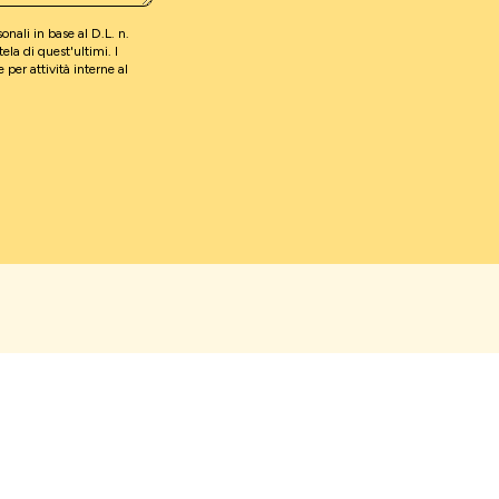
nali in base al D.L. n.
la di quest'ultimi. I
 per attività interne al