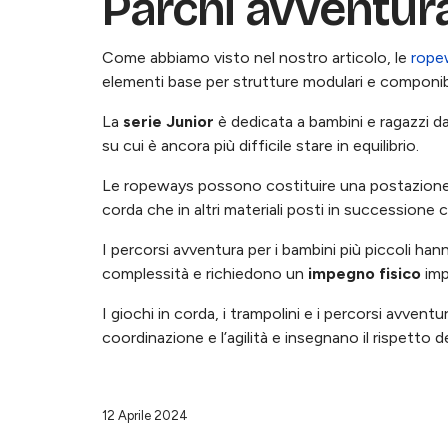
Parchi avventu
Come abbiamo visto nel nostro articolo, le
rope
elementi base per strutture modulari e componibili
La
serie Junior
è dedicata a bambini e ragazzi da
su cui è ancora più difficile stare in equilibrio.
Le ropeways possono costituire una postazione d
corda che in altri materiali posti in successione
I percorsi avventura per i bambini più piccoli han
complessità e richiedono un
impegno fisico
imp
I giochi in corda, i trampolini e i percorsi avve
coordinazione e l’agilità e insegnano il rispetto d
12 Aprile 2024