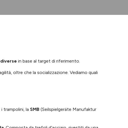
 diverse
in base al target di riferimento.
ilità, oltre che la socializzazione. Vediamo quali
i trampolini, la
SMB
(Seilspielgeräte Manufaktur
da
. Composta da trefoli d’acciaio, rivestiti da una