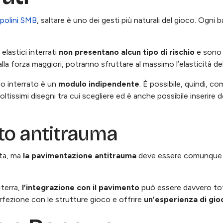
polini SMB
, saltare è uno dei gesti più naturali del gioco. Ogni
 elastici interrati
non presentano alcun tipo di rischio
e sono a
alla forza maggiori, potranno sfruttare al massimo l’elasticità del
co interrato è un
modulo indipendente
. È possibile, quindi, co
ltissimi disegni tra cui scegliere ed è anche possibile inserire d
nto antitrauma
uta, ma
la pavimentazione antitrauma
deve essere comunque pr
-terra,
l’integrazione con il pavimento
può essere davvero tot
rfezione con le strutture gioco e offrire
un’esperienza di gi