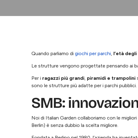
Quando parliamo di
giochi per parchi
,
l’età degli
Le strutture vengono progettate pensando ai ba
Per i
ragazzi più grandi
,
piramidi e trampolini
s
sono le strutture più adatte per i parchi pubblici.
SMB: innovazione
Noi di Italian Garden collaboriamo con le migliori 
Berlin) è senza dubbio la scelta migliore.
Fondata a Berlino nel 1980, l’azienda ha inventa