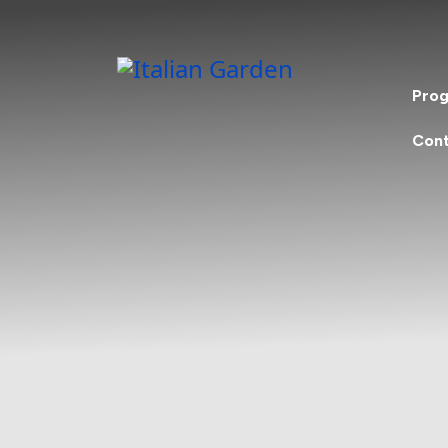
Prog
Cont