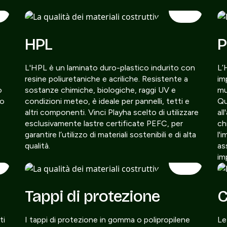
HPL
P
L'HPL è un laminato duro-plastico indurito con
L’
resine poliuretaniche e acriliche. Resistente a
im
o
sostanze chimiche, biologiche, raggi UV e
mu
to
condizioni meteo, è ideale per pannelli, tetti e
Qu
altri componenti. Vinci Playha scelto di utilizzare
al
esclusivamente lastre certificate PEFC, per
ch
garantire l’utilizzo di materiali sostenibili e di alta
l'
qualità.
as
im
Tappi di protezione
C
ti
I tappi di protezione in gomma o polipropilene
Le